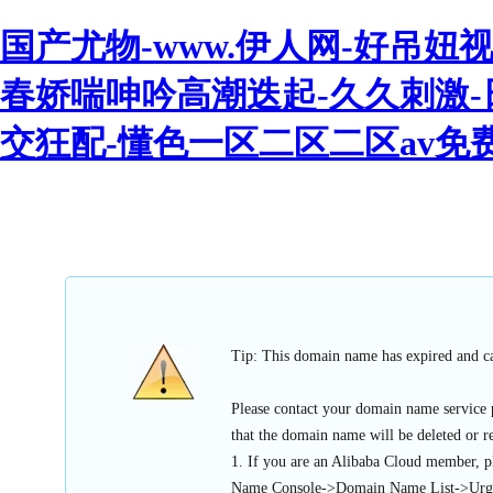
国产尤物-www.伊人网-好吊妞
春娇喘呻吟高潮迭起-久久刺激-
交狂配-懂色一区二区二区av免